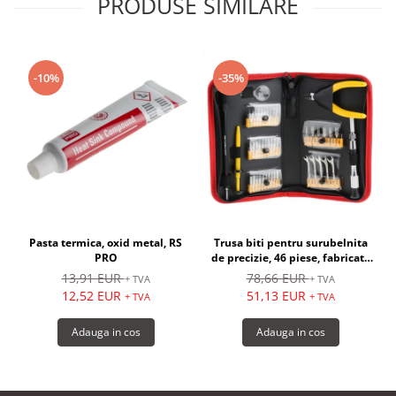
PRODUSE SIMILARE
-10%
-35%
Pasta termica, oxid metal, RS
Trusa biti pentru surubelnita
PRO
de precizie, 46 piese, fabricate
din otel - RS PRO
1
13,91 EUR
78,66 EUR
+ TVA
+ TVA
12,52 EUR
51,13 EUR
+ TVA
+ TVA
Adauga in cos
Adauga in cos