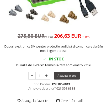
275,50 EUR
206,63 EUR
+ TVA
+ TVA
Dopuri electronice 3M pentru protecție auditivă și comunicare clară în
medii zgomotoase.
IN STOC
Durata de livrare:
Termen livrare aproximativ 2 zile
Adauga in cos
Cod Produs:
RSI 185-6819
Ai nevoie de ajutor?
021 304 62 33
Adauga la Favorite
Cere informatii