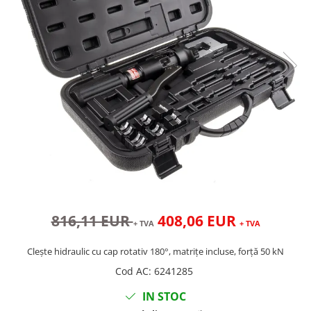
816,11 EUR
408,06 EUR
+ TVA
+ TVA
Clește hidraulic cu cap rotativ 180°, matrițe incluse, forță 50 kN
Cod AC
:
6241285
IN STOC