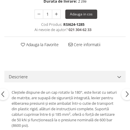
Durata de livrare:
2 zile
Adauga in cos
Cod Produs:
RSI624-1285
Ai nevoie de ajutor?
021 304 62 33
Adauga la Favorite
Cere informatii
Descriere
Cleștele dispune de un cap rotativ la 180°, este livrat cu seturi
de matrițe, are supapă de siguranță integrată, levier pentru
eliberarea presiunii și este ambalat într-o cutie de transport
din plastic rigid, alături de instrucțiuni complete. Suportă
cabluri cuprinse între 6 și 185 mm², oferă o forță de sertizare
de 50 kN și funcționează la o presiune nominală de 600 bar
(8600 psi).