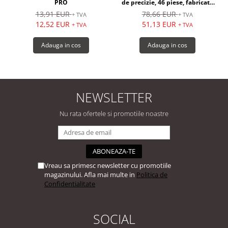
PRO
de precizie, 46 piese, fabricate
din otel - RS PRO
13,91 EUR
78,66 EUR
+ TVA
+ TVA
12,52 EUR
51,13 EUR
+ TVA
+ TVA
Adauga in cos
Adauga in cos
NEWSLETTER
Nu rata ofertele si promotiile noastre
Vreau sa primesc newsletter cu promotiile
magazinului. Afla mai multe in
Politica de
Confidentialitate
SOCIAL