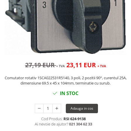
27,19 EUR
23,11 EUR
+ TVA
+ TVA
Comutator rotativ 1SCA022531R5140, 3 poli, 2 pozitii 90°, curentul 25A,
dimensiune 69.5 x 45 x 104mm, terminatie cu surub.
IN STOC
Adauga in cos
Cod Produs:
RSI 624-9138
Ai nevoie de ajutor?
021 304 62 33