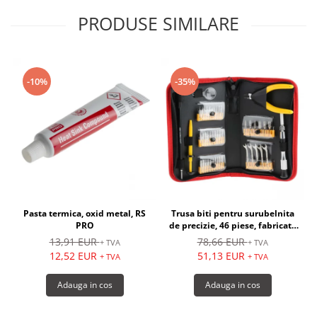
PRODUSE SIMILARE
-10%
-35%
Pasta termica, oxid metal, RS
Trusa biti pentru surubelnita
PRO
de precizie, 46 piese, fabricate
din otel - RS PRO
1
13,91 EUR
78,66 EUR
+ TVA
+ TVA
12,52 EUR
51,13 EUR
+ TVA
+ TVA
Adauga in cos
Adauga in cos