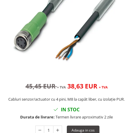
45,45 EUR
38,63 EUR
+ TVA
+ TVA
Cabluri senzor/actuator cu 4 pini, M8 la capăt liber, cu izolație PUR.
IN STOC
Durata de livrare:
Termen livrare aproximativ 2 zile
Adauga in cos