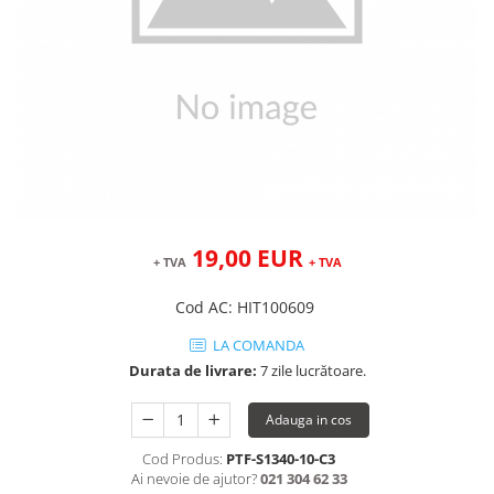
19,00 EUR
+ TVA
+ TVA
Cod AC
:
HIT100609
LA COMANDA
Durata de livrare:
7 zile lucrătoare.
Adauga in cos
Cod Produs:
PTF-S1340-10-C3
Ai nevoie de ajutor?
021 304 62 33