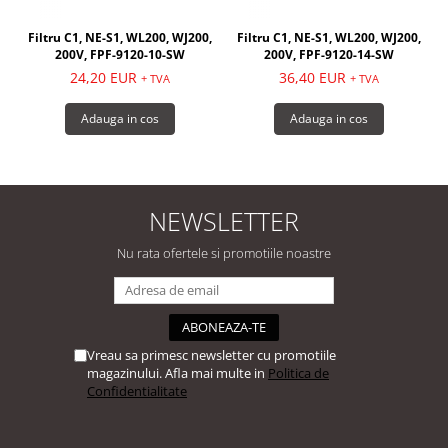
Filtru C1, NE-S1, WL200, WJ200,
Filtru C1, NE-S1, WL200, WJ200,
200V, FPF-9120-10-SW
200V, FPF-9120-14-SW
24,20 EUR
36,40 EUR
+ TVA
+ TVA
Adauga in cos
Adauga in cos
NEWSLETTER
Nu rata ofertele si promotiile noastre
Vreau sa primesc newsletter cu promotiile
magazinului. Afla mai multe in
Politica de
Confidentialitate