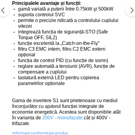
Principalele avantaje și funcții:
gamă variată a puterii între 0.75kW şi 500kW
suporta controlul SVC
permite o precizie ridicată a controlului cuplului
vitezei
integrează funcția de siguranță-STO (Safe
Torque OFF, SIL2)
funcție excelentă la „Catch-on-the-Fly”
filtru C3 EMC intern, filtru C2 EMC extern
opțional
funcția de control PID (cu funcție de somn)
reglare automată a tensiunii (AVR), funcție de
compensare a cuplului
tastatură externă LED pentru copierea
parametrilor opționale
Gama de invertere S1 sunt prietenoase cu mediul
înconjurător cu ajutorul funcției integrate de
economie energetică. Acestea sunt disponibile atât
în varianta de
200V - monofazate
cât și
400V -
trifazate
.
Informatii conformitate produs