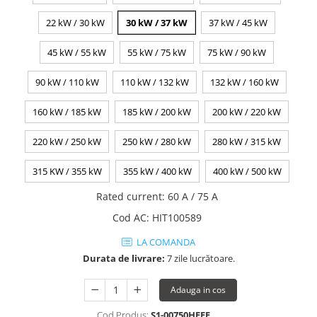
22 kW / 30 kW
30 kW / 37 kW
37 kW / 45 kW
45 kW / 55 kW
55 kW / 75 kW
75 kW / 90 kW
90 kW / 110 kW
110 kW / 132 kW
132 kW / 160 kW
160 kW / 185 kW
185 kW / 200 kW
200 kW / 220 kW
220 kW / 250 kW
250 kW / 280 kW
280 kW / 315 kW
315 KW / 355 kW
355 kW / 400 kW
400 kW / 500 kW
Rated current
:
60 A / 75 A
Cod AC
:
HIT100589
LA COMANDA
Durata de livrare:
7 zile lucrătoare.
Adauga in cos
Cod Produs:
S1-00750HFEF