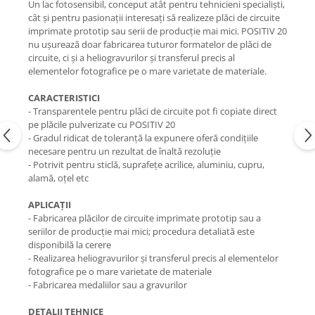
Un lac fotosensibil, conceput atât pentru tehnicieni specialiști,
cât și pentru pasionații interesați să realizeze plăci de circuite
imprimate prototip sau serii de producție mai mici. POSITIV 20
nu ușurează doar fabricarea tuturor formatelor de plăci de
circuite, ci și a heliogravurilor și transferul precis al
elementelor fotografice pe o mare varietate de materiale.
CARACTERISTICI
- Transparentele pentru plăci de circuite pot fi copiate direct
pe plăcile pulverizate cu POSITIV 20
- Gradul ridicat de toleranță la expunere oferă condițiile
necesare pentru un rezultat de înaltă rezoluție
- Potrivit pentru sticlă, suprafețe acrilice, aluminiu, cupru,
alamă, oțel etc
APLICAȚII
- Fabricarea plăcilor de circuite imprimate prototip sau a
seriilor de producție mai mici; procedura detaliată este
disponibilă la cerere
- Realizarea heliogravurilor și transferul precis al elementelor
fotografice pe o mare varietate de materiale
- Fabricarea medaliilor sau a gravurilor
DETALII TEHNICE