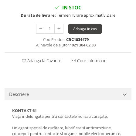
IN STOC
Durata de livrare:
Termen livrare aproximativ 2 zile
Adauga in cos
Cod Produs:
CRC1034479
Ai nevoie de ajutor?
021 304 62 33
Adauga la Favorite
Cere informatii
Descriere
KONTAKT 61
Viață îndelungată pentru contactele noi sau curățate.
Un agent special de curățare, lubrifiere și anticoroziune,
conceput pentru contacte și organe mobile electromecanice,