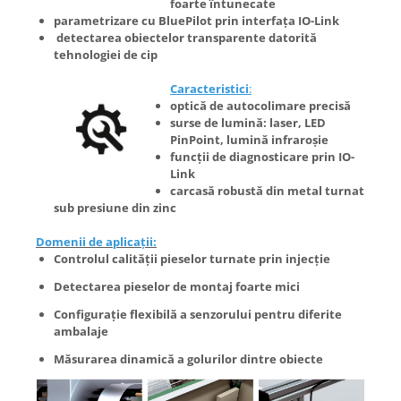
foarte întunecate
parametrizare cu BluePilot prin interfața IO-Link
detectarea obiectelor transparente datorită
tehnologiei de cip
Caracteristici
:
optică de autocolimare precisă
surse de lumină: laser, LED
PinPoint, lumină infraroșie
funcții de diagnosticare prin IO-
Link
carcasă robustă din metal turnat
sub presiune din zinc
Domenii de aplicații:
Controlul calității pieselor turnate prin injecție
Detectarea pieselor de montaj foarte mici
Configurație flexibilă a senzorului pentru diferite
ambalaje
Măsurarea dinamică a golurilor dintre obiecte