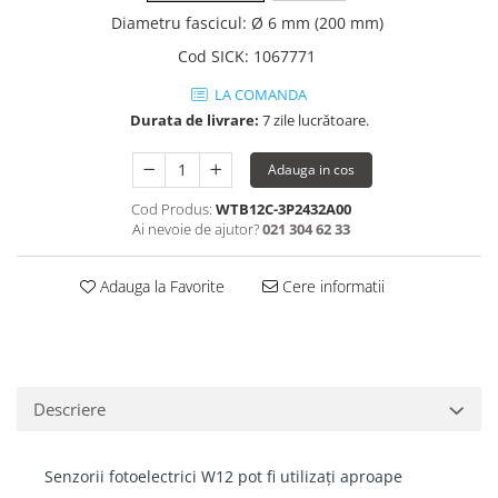
Diametru fascicul
:
Ø 6 mm (200 mm)
Cod SICK
:
1067771
LA COMANDA
Durata de livrare:
7 zile lucrătoare.
Adauga in cos
Cod Produs:
WTB12C-3P2432A00
Ai nevoie de ajutor?
021 304 62 33
Adauga la Favorite
Cere informatii
Descriere
Senzorii fotoelectrici W12 pot fi utilizați aproape