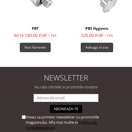
PBT
PBS Hygienic
de la 140,00 EUR
520,00 EUR
+ TVA
+ TVA
Vezi Variante
Adauga in cos
NEWSLETTER
Nu rata ofertele si promotiile noastre
Vreau sa primesc newsletter cu promotiile
magazinului. Afla mai multe in
Politica de
Confidentialitate