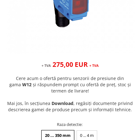
275,00 EUR
+ TVA
+ TVA
Cere acum o ofertă pentru senzorii de presiune din
gama
W12
și răspundem prompt cu ofertă de preț, stoc și
termen de livrare!
Mai jos, în secțiunea
Download
, regăsiți documente privind
descrierea gamei de produse precum și informații tehnice.
Raza detectie
:
20 ... 350 mm
0 ... 4 m