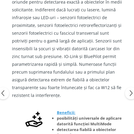
oriunde pentru detectarea exactă a obiectelor în medii
solicitante. Indiferent dacă lucrați cu lasere, lumină
infraroșie sau LED-uri – senzorii fotoelectrici de
proximitate, senzorii fotoelectrici retroreflectorizanți și
senzorii fotoelectrici cu fascicul transversal sunt
potriviți pentru o gamă largă de aplicații. Senzorii sunt
insensibili la șocuri și vibrații datorită carcasei lor din
zinc turnat sub presiune. IO-Link și BluePilot permit
parametrizarea rapidă și simplă. Numeroase funcții
precum suprimarea fundalului sau a primului plan
asigură detectarea extrem de fiabilă a obiectelor
transparente sau foarte întunecate și fac ca W12 să fie
rezistent la interferențe.
Beneficii:
posibilități universale de aplicare
datorită funcției MultiMode
detectarea fiabilă a obiectelor