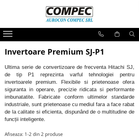
Spray-uri Kontakt Chemie
Senzori SICK
Invertoare Hitachi
Lichidare stoc
Spray-uri curatare piese electrice
Senzori de presiune
Invertoare Micro NE-S1
Electrica si Automatizare
si de precizie
Senzori inductivi
Invertoare Compacte WJ-C1
Cabluri, Conectori si Accesorii
Spray-uri curatare contacte
Invertoare Premium SJ-P1
Senzori fotoelectrici
Invertoare Standard S1
Produse mecanice si scule
Spray-uri indepartare praf
Invertoare Premium SJ-P1
Diverse
Ultima serie de convertizoare de frecventa Hitachi SJ,
Spray-uri protectie
Accesorii Invertoare
de tip P1 reprezinta varful tehnologiei pentru
Lubrifianti
invertoarele premium. Flexibile si prietenoase ofera
Spray-uri speciale
siguranta in operare, precizie ridicata si performante
imbunatatite. Fabricate conform ultimelor standarde
Spray-uri racire
industriale, sunt prietenoase cu mediul fara a face rabat
de la calitate si eficienta, dispunând de o multitudine de
funcții inteligente.
Afiseaza:
1-
2
din
2
produse