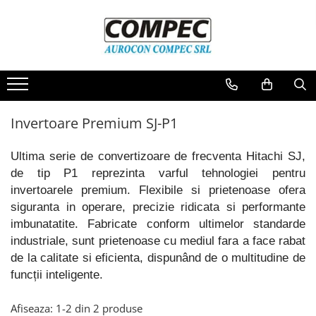
Spray-uri Kontakt Chemie
Senzori SICK
Invertoare Hitachi
Lichidare stoc
Spray-uri curatare piese electrice
Senzori de presiune
Invertoare Micro NE-S1
Electrica si Automatizare
si de precizie
Senzori inductivi
Invertoare Compacte WJ-C1
Cabluri, Conectori si Accesorii
Spray-uri curatare contacte
Senzori fotoelectrici
Invertoare Standard S1
Produse mecanice si scule
Invertoare Premium SJ-P1
Spray-uri indepartare praf
Invertoare Premium SJ-P1
Diverse
Spray-uri protectie
Ultima serie de convertizoare de frecventa Hitachi SJ,
Accesorii Invertoare
de tip P1 reprezinta varful tehnologiei pentru
Lubrifianti
invertoarele premium. Flexibile si prietenoase ofera
Spray-uri speciale
siguranta in operare, precizie ridicata si performante
Spray-uri racire
imbunatatite. Fabricate conform ultimelor standarde
industriale, sunt prietenoase cu mediul fara a face rabat
de la calitate si eficienta, dispunând de o multitudine de
funcții inteligente.
Afiseaza:
1-
2
din
2
produse