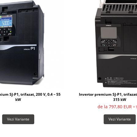
um SJ-P1, trifazat, 200 V, 0.4 – 55
Invertor premium SJ-P1, trifazat,
kW
315 kW
de la 797,80 EUR
+ 
Vezi Variante
Vezi Variante