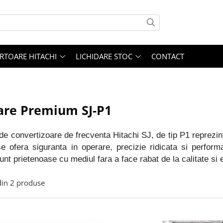
RTOARE HITACHI
LICHIDARE STOC
CONTACT
are Premium SJ-P1
de convertizoare de frecventa Hitachi SJ, de tip P1 reprezint
se ofera siguranta in operare, precizie ridicata si perfor
sunt prietenoase cu mediul fara a face rabat de la calitate si 
in
2
produse