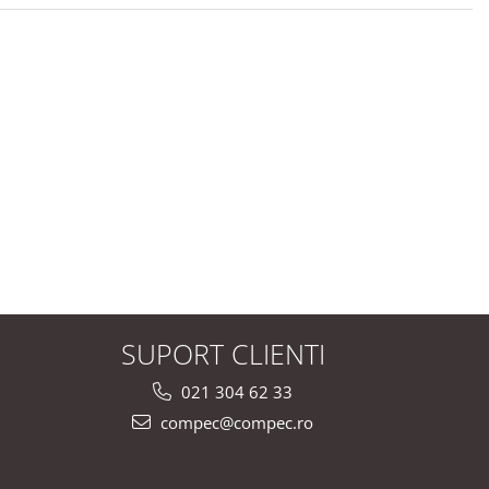
SUPORT CLIENTI
021 304 62 33
compec@compec.ro