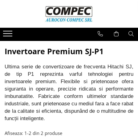
Spray-uri Kontakt Chemie
Senzori SICK
Invertoare Hitachi
Lichidare stoc
Spray-uri curatare piese electrice
Senzori de presiune
Invertoare Micro NE-S1
Electrica si Automatizare
si de precizie
Senzori inductivi
Invertoare Compacte WJ-C1
Cabluri, Conectori si Accesorii
Spray-uri curatare contacte
Invertoare Premium SJ-P1
Senzori fotoelectrici
Invertoare Standard S1
Produse mecanice si scule
Spray-uri indepartare praf
Invertoare Premium SJ-P1
Diverse
Ultima serie de convertizoare de frecventa Hitachi SJ,
Spray-uri protectie
Accesorii Invertoare
de tip P1 reprezinta varful tehnologiei pentru
Lubrifianti
invertoarele premium. Flexibile si prietenoase ofera
Spray-uri speciale
siguranta in operare, precizie ridicata si performante
imbunatatite. Fabricate conform ultimelor standarde
Spray-uri racire
industriale, sunt prietenoase cu mediul fara a face rabat
de la calitate si eficienta, dispunând de o multitudine de
funcții inteligente.
Afiseaza:
1-
2
din
2
produse