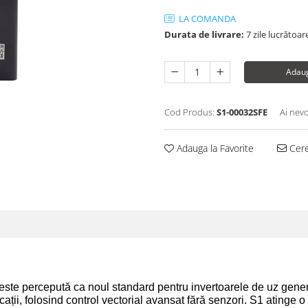
LA COMANDA
Durata de livrare:
7 zile lucrătoar
Adaug
Cod Produs:
S1-00032SFE
Ai nevo
Adauga la Favorite
Cere
te percepută ca noul standard pentru invertoarele de uz general, 
ții, folosind control vectorial avansat fără senzori. S1 atinge o s