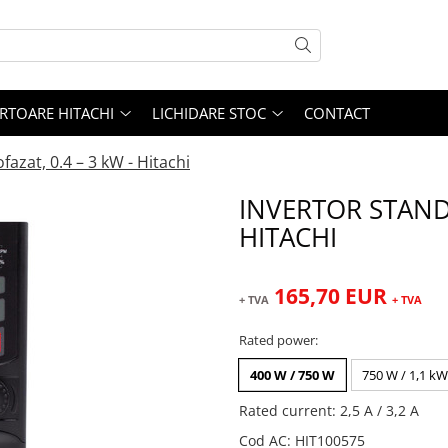
RTOARE HITACHI
LICHIDARE STOC
CONTACT
azat, 0.4 – 3 kW - Hitachi
INVERTOR STANDA
HITACHI
165,70 EUR
+ TVA
+ TVA
Rated power
:
400 W / 750 W
750 W / 1,1 kW
Rated current
:
2,5 A / 3,2 A
Cod AC
:
HIT100575