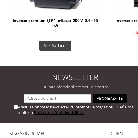
Invertor premium SJ-P1, trifazat, 200 V, 0.4 – 55
Invertor pre
kW
d
Vezi Variante
NEWSLETTER
Nu rata ofertele si promotiile noastre
Vreau sa primesc newsletter cu promotiile magazinului. Afla mai
multe in
Politica de Confidentialitate
MAGAZINUL MEU
CLIENTI