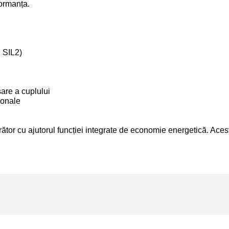
ormanța.
 SIL2)
are a cuplului
ionale
tor cu ajutorul funcției integrate de economie energetică. Acest