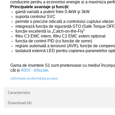
conducere pentru a economisi energie și a maximiza perf
Principalele avantaje și funcții:
gamă variată a puterii între 0.4kW şi 3kW
suporta controlul SVC
permite o precizie ridicată a controlului cuplului vitezei
integrează funcția de siguranță-STO (Safe Torque OFF,
funcție excelentă la „Catch-on-the-Fly”
filtru C3 EMC intern, filtru C2 EMC extern opțional
funcția de control PID (cu funcție de somn)
reglare automată a tensiunii (AVR), funcție de compens
tastatură externă LED pentru copierea parametrilor opț
Gama de invertere S1 sunt prietenoase cu mediul înconjură
cât și
400V - trifazate
.
Informatii conformitate produs
Caracteristici
Download (4)