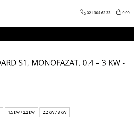
021 304 62 33
0,00
RD S1, MONOFAZAT, 0.4 – 3 KW -
1,5 kW / 2,2 kW
2,2 kW / 3 kW