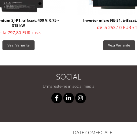
mium SJ-P1, trifazat, 400 V, 0.75 –
Invertor micro NE-S1, trifazat,
315 kW
de la 253,10 EUR
+ 
e la 797,80 EUR
+ TVA
Vezi Variante
Vezi Variante
SOCIAL
Urmareste-ne in social media
DATE COMERCIALE