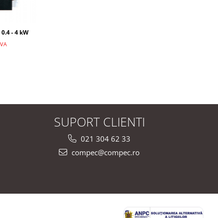
 0.4 - 4 kW
TVA
SUPORT CLIENTI
021 304 62 33
compec@compec.ro